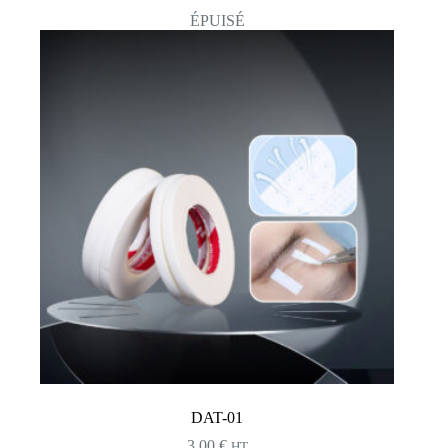
ÉPUISÉ
DAT-01
3,00
€
HT