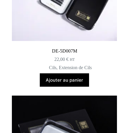
DE-5D007M
22,00
€
HT
Cils
,
Extension de Cils
Ajouter au panier