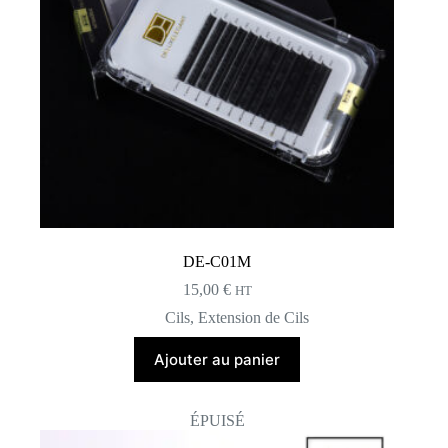
DE-C01M
15,00
€
HT
Cils
,
Extension de Cils
Ajouter au panier
ÉPUISÉ