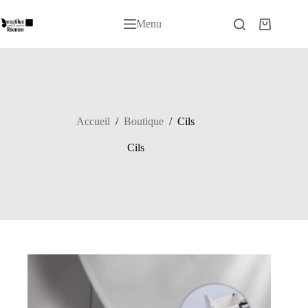
Passer
au
Menu
Panier
contenu
d’achat
Accueil
/
Boutique
/
Cils
Cils