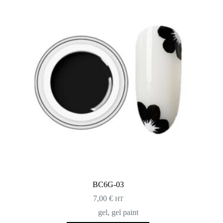
BC6G-03
7,00
€
HT
gel
,
gel paint