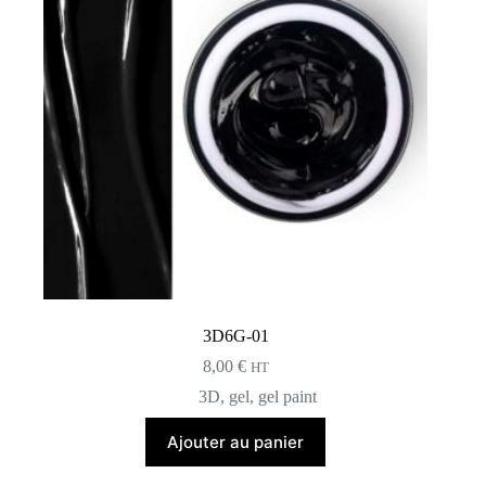
3D6G-01
8,00
€
HT
3D
,
gel
,
gel paint
Ajouter au panier