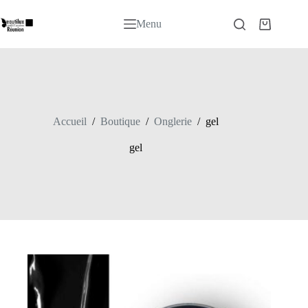
Passer
au
Menu
Panier
contenu
d’achat
Accueil
/
Boutique
/
Onglerie
/
gel
gel