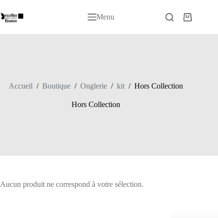
Passer
au
Menu
Panier
contenu
d’achat
Accueil
/
Boutique
/
Onglerie
/
kit
/
Hors Collection
Hors Collection
Aucun produit ne correspond à votre sélection.