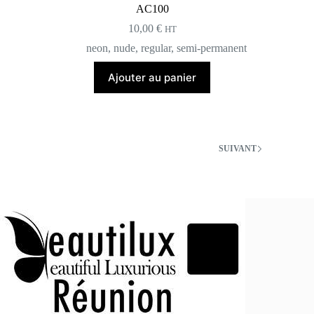
AC100
10,00
€
HT
neon
,
nude
,
regular
,
semi-permanent
Ajouter au panier
SUIVANT