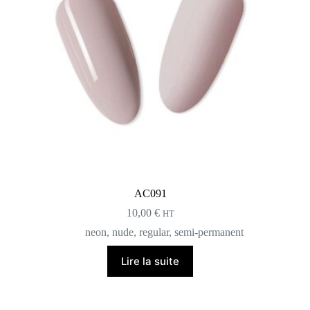
AC091
10,00
€
HT
neon
,
nude
,
regular
,
semi-permanent
Lire la suite