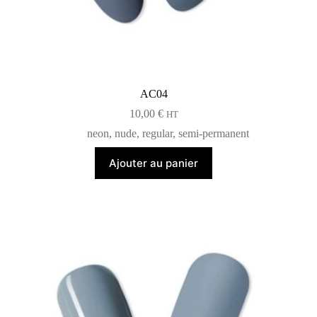
AC04
10,00
€
HT
neon
,
nude
,
regular
,
semi-permanent
Ajouter au panier