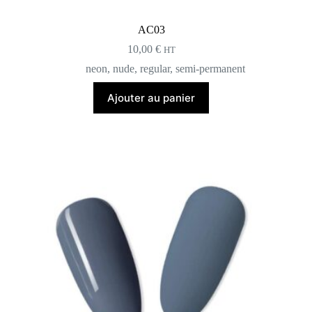
AC03
10,00
€
HT
neon
,
nude
,
regular
,
semi-permanent
Ajouter au panier