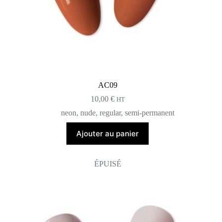
AC09
10,00
€
HT
neon
,
nude
,
regular
,
semi-permanent
Ajouter au panier
ÉPUISÉ