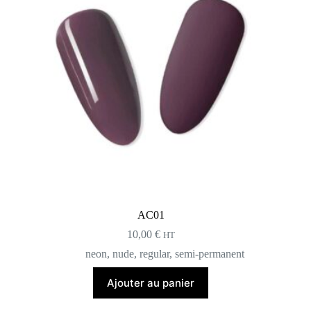
AC01
10,00
€
HT
neon
,
nude
,
regular
,
semi-permanent
Ajouter au panier