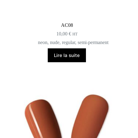
AC08
10,00
€
HT
neon
,
nude
,
regular
,
semi-permanent
Lire la suite