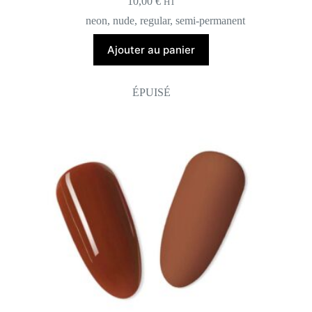
10,00
€
HT
neon
,
nude
,
regular
,
semi-permanent
Ajouter au panier
ÉPUISÉ