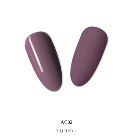
AC02
10,00
€
HT