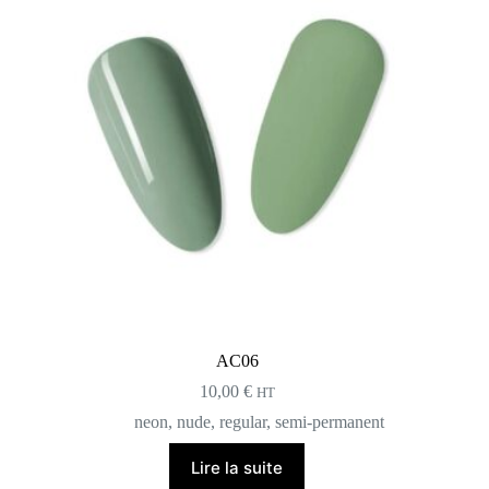
AC06
10,00
€
HT
neon
,
nude
,
regular
,
semi-permanent
Lire la suite