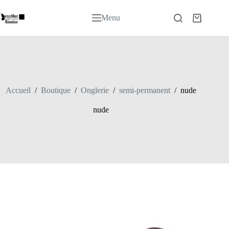
Passer
au
Menu
Panier
contenu
d’achat
Accueil
/
Boutique
/
Onglerie
/
semi-permanent
/
nude
nude