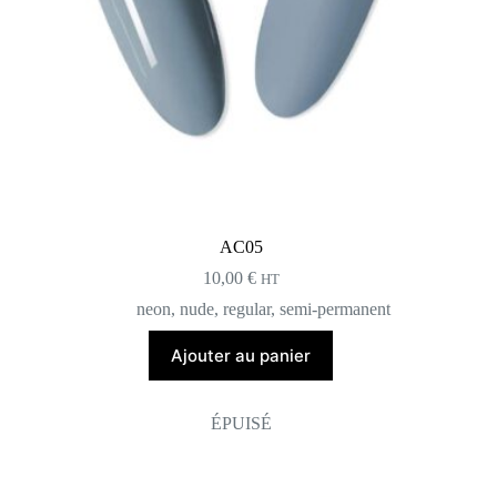
AC05
10,00
€
HT
neon
,
nude
,
regular
,
semi-permanent
Ajouter au panier
ÉPUISÉ