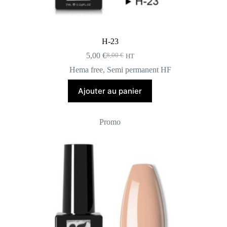
H-23
5,00
€
8,00
€
HT
Le
Le
prix
prix
Hema free
,
Semi permanent HF
initial
actuel
était :
est :
Ajouter au panier
8,00 €.
5,00 €.
Promo