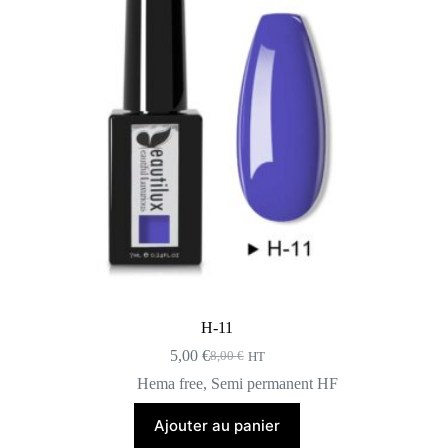
H-11
5,00
€
8,00
€
HT
Le
Le
prix
prix
Hema free
,
Semi permanent HF
initial
actuel
était :
est :
Ajouter au panier
8,00 €.
5,00 €.