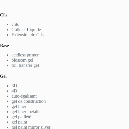
Cils
Cils
Colle et Liquide
Extension de Cils
Base
acidless primer
blossom gel
foil transfer gel
Gel
3D
4D
auto-égalisant
gel de construction
gel liner
gel liner metallic
gel pailleté
gel paint
gel paint mirror silver