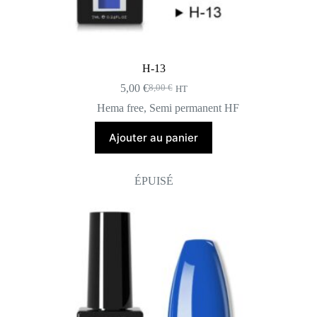
H-13
5,00
€
8,00
€
HT
Le
Le
prix
prix
Hema free
,
Semi permanent HF
initial
actuel
était :
est :
Ajouter au panier
8,00 €.
5,00 €.
ÉPUISÉ