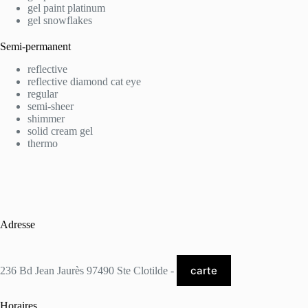
gel paint platinum
gel snowflakes
Semi-permanent
reflective
reflective diamond cat eye
regular
semi-sheer
shimmer
solid cream gel
thermo
Adresse
carte
236 Bd Jean Jaurès 97490 Ste Clotilde -
Horaires