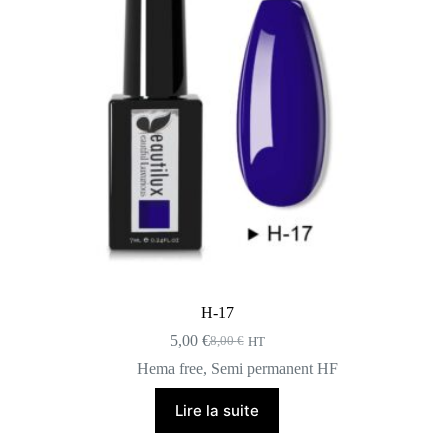
H-17
5,00
€
8,00
€
HT
Le
Le
prix
prix
Hema free
,
Semi permanent HF
initial
actuel
était :
est :
Lire la suite
8,00 €.
5,00 €.