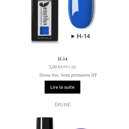
H-14
5,00
€
8,00
€
HT
Le
Le
prix
prix
Hema free
,
Semi permanent HF
initial
actuel
était :
est :
Lire la suite
8,00 €.
5,00 €.
ÉPUISÉ