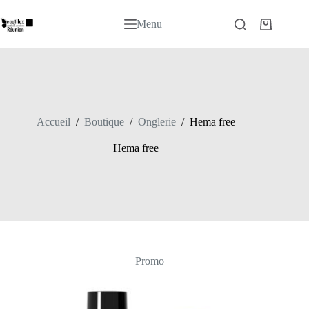
Passer
au
Menu
Panier
contenu
d’achat
Accueil
/
Boutique
/
Onglerie
/
Hema free
Hema free
Promo