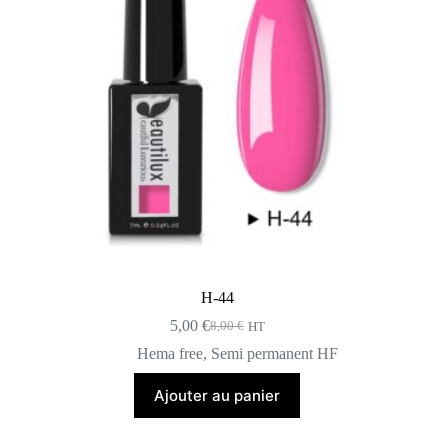
H-44
5,00
€
8,00
€
HT
Le
Le
prix
prix
Hema free
,
Semi permanent HF
initial
actuel
était :
est :
Ajouter au panier
8,00 €.
5,00 €.