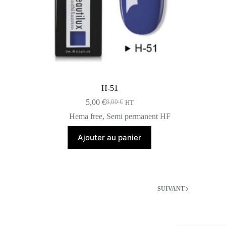
H-51
5,00
€
8,00
€
HT
Le
Le
prix
prix
Hema free
,
Semi permanent HF
initial
actuel
était :
est :
Ajouter au panier
8,00 €.
5,00 €.
SUIVANT