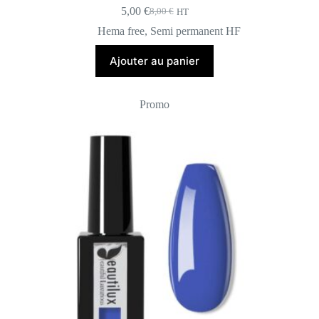
5,00
€
8,00
€
HT
Le
Le
prix
prix
Hema free
,
Semi permanent HF
initial
actuel
était :
est :
Ajouter au panier
8,00 €.
5,00 €.
Promo