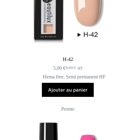
H-42
5,00
€
8,00
€
HT
Le
Le
prix
prix
Hema free
,
Semi permanent HF
initial
actuel
était :
est :
Ajouter au panier
8,00 €.
5,00 €.
Promo