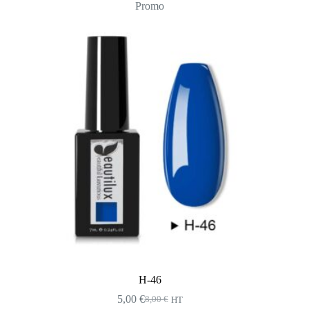
Promo
H-46
5,00
€
8,00
€
HT
Le
Le