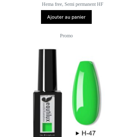
prix
prix
Hema free
,
Semi permanent HF
initial
actuel
était :
est :
Ajouter au panier
8,00 €.
5,00 €.
Promo