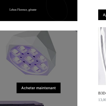
Lebon Florence, gérante
A
Acheter maintenant
B3D
13,0