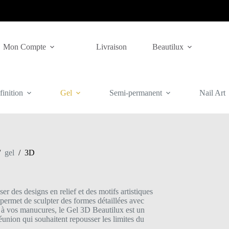
Mon Compte
Livraison
Beautilux
inition
Gel
Semi-permanent
Nail Art
/
gel
/
3D
r des designs en relief et des motifs artistiques
i permet de sculpter des formes détaillées avec
ce à vos manucures, le Gel 3D Beautilux est un
éunion qui souhaitent repousser les limites du