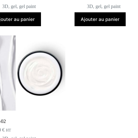
3D
,
gel
,
gel paint
3D
,
gel
,
gel paint
jouter au panier
Ajouter au panier
-02
0
€
HT