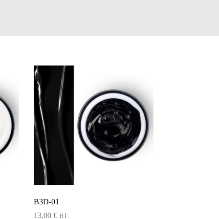
B3D-01
13,00
€
HT