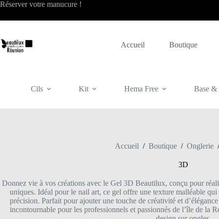
Passer
Réserver votre
manucure
!
au
contenu
Accueil
Boutique
Cils
Kit
Hema Free
Base & f
Accueil
/
Boutique
/
Onglerie
3D
Donnez vie à vos créations avec le Gel 3D Beautilux, conçu pour réalise
uniques. Idéal pour le nail art, ce gel offre une texture malléable qu
précision. Parfait pour ajouter une touche de créativité et d’élégan
incontournable pour les professionnels et passionnés de l’île de la R
design sur ongles.