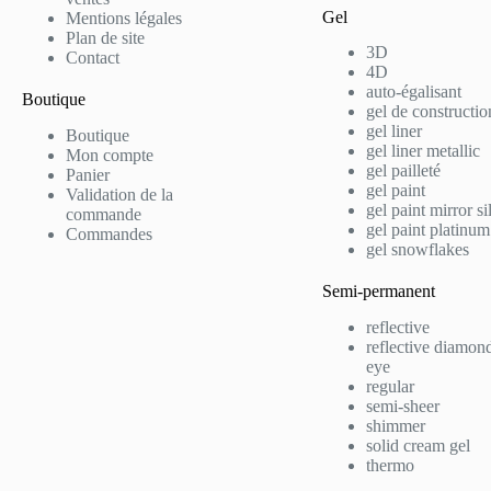
Gel
Mentions légales
Plan de site
3D
Contact
4D
auto-égalisant
Boutique
gel de constructio
gel liner
Boutique
gel liner metallic
Mon compte
gel pailleté
Panier
gel paint
Validation de la
gel paint mirror si
commande
gel paint platinum
Commandes
gel snowflakes
Semi-permanent
reflective
reflective diamond
eye
regular
semi-sheer
shimmer
solid cream gel
thermo