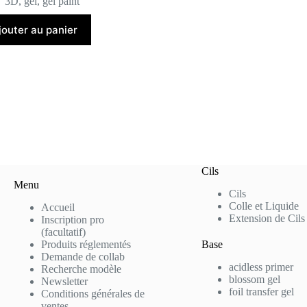
3D
,
gel
,
gel paint
jouter au panier
Cils
Menu
Cils
Colle et Liquide
Accueil
Extension de Cils
Inscription pro
(facultatif)
Produits réglementés
Base
Demande de collab
acidless primer
Recherche modèle
blossom gel
Newsletter
foil transfer gel
Conditions générales de
ventes