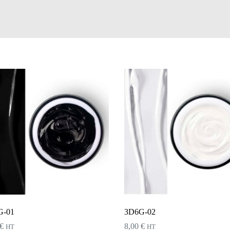
G-01
3D6G-02
€
8,00
€
HT
HT