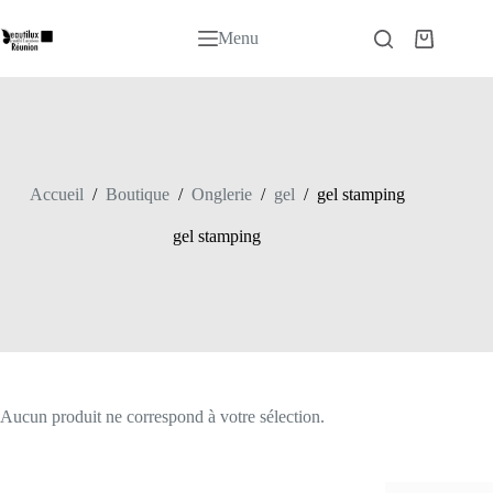
Passer
au
Menu
Panier
contenu
d’achat
Accueil
/
Boutique
/
Onglerie
/
gel
/
gel stamping
gel stamping
Aucun produit ne correspond à votre sélection.