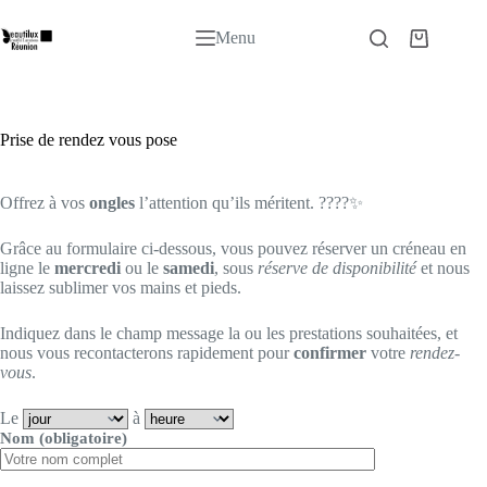
Passer
au
Menu
Panier
contenu
d’achat
Prise de rendez vous pose
Offrez à vos
ongles
l’attention qu’ils méritent. ????✨
Grâce au formulaire ci-dessous, vous pouvez réserver un créneau en
ligne le
mercredi
ou le
samedi
, sous
réserve de disponibilité
et nous
laissez sublimer vos mains et pieds.
Indiquez dans le champ message la ou les prestations souhaitées, et
nous vous recontacterons rapidement pour
confirmer
votre
rendez-
vous
.
Le
à
Nom (obligatoire)