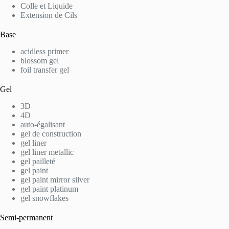
Colle et Liquide
Extension de Cils
Base
acidless primer
blossom gel
foil transfer gel
Gel
3D
4D
auto-égalisant
gel de construction
gel liner
gel liner metallic
gel pailleté
gel paint
gel paint mirror silver
gel paint platinum
gel snowflakes
Semi-permanent