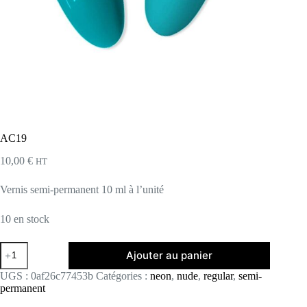
AC19
10,00
€
HT
Vernis semi-permanent 10 ml à l’unité
10 en stock
quantité
Ajouter au panier
de
AC19
UGS :
0af26c77453b
Catégories :
neon
,
nude
,
regular
,
semi-
permanent