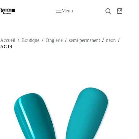
Passer
au
Menu
Panier
contenu
d’achat
Accueil
/
Boutique
/
Onglerie
/
semi-permanent
/
neon
/
AC19