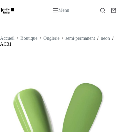
Passer
au
Menu
Panier
contenu
d’achat
Accueil
/
Boutique
/
Onglerie
/
semi-permanent
/
neon
/
AC31