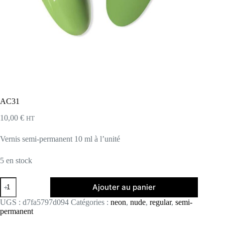
AC31
10,00
€
HT
Vernis semi-permanent 10 ml à l’unité
5 en stock
quantité
Ajouter au panier
de
AC31
UGS :
d7fa5797d094
Catégories :
neon
,
nude
,
regular
,
semi-
permanent