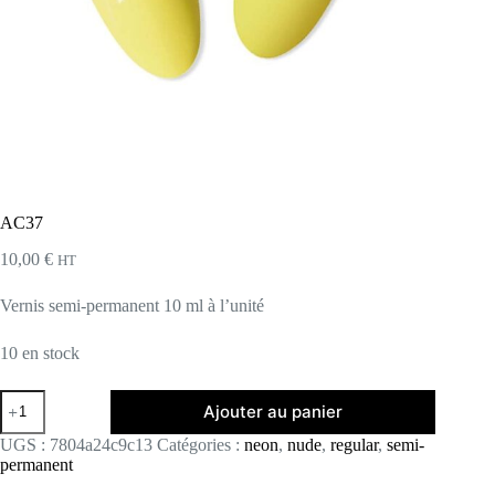
AC37
10,00
€
HT
Vernis semi-permanent 10 ml à l’unité
10 en stock
quantité
Ajouter au panier
de
AC37
UGS :
7804a24c9c13
Catégories :
neon
,
nude
,
regular
,
semi-
permanent