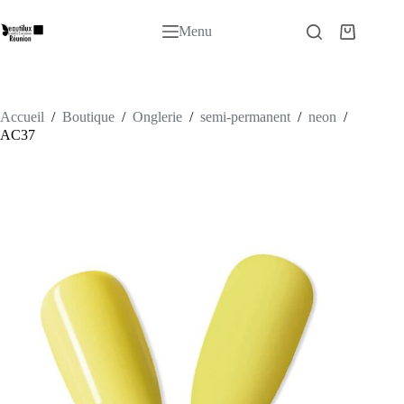
Passer
au
Menu
Panier
contenu
d’achat
Accueil
/
Boutique
/
Onglerie
/
semi-permanent
/
neon
/
AC37