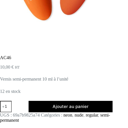
AC46
10,00
€
HT
Vernis semi-permanent 10 ml à l’unité
12 en stock
quantité
Ajouter au panier
de
AC46
UGS :
69a7b9825a74
Catégories :
neon
,
nude
,
regular
,
semi-
permanent