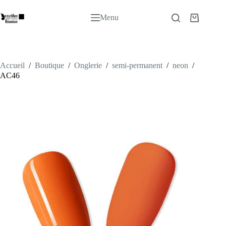
Passer
au
Menu
Panier
contenu
d’achat
Accueil
/
Boutique
/
Onglerie
/
semi-permanent
/
neon
/
AC46