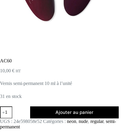
AC60
10,00
€
HT
Vernis semi-permanent 10 ml à l’unité
31 en stock
quantité
Ajouter au panier
de
AC60
UGS :
24e598058e52
Catégories :
neon
,
nude
,
regular
,
semi-
permanent