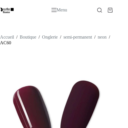
Passer
au
Menu
Panier
contenu
d’achat
Accueil
/
Boutique
/
Onglerie
/
semi-permanent
/
neon
/
AC60