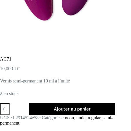
AC71
10,00
€
HT
Vernis semi-permanent 10 ml à l’unité
2 en stock
quantité
Ajouter au panier
de
AC71
UGS :
b2914524e58c
Catégories :
neon
,
nude
,
regular
,
semi-
permanent