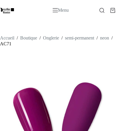
Passer
au
Menu
Panier
contenu
d’achat
Accueil
/
Boutique
/
Onglerie
/
semi-permanent
/
neon
/
AC71