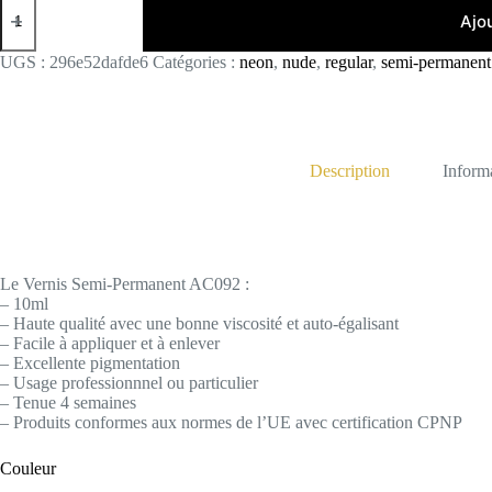
de
Ajo
AC92
UGS :
296e52dafde6
Catégories :
neon
,
nude
,
regular
,
semi-permanent
Description
Inform
Le Vernis Semi-Permanent AC092 :
– 10ml
– Haute qualité avec une bonne viscosité et auto-égalisant
– Facile à appliquer et à enlever
– Excellente pigmentation
– Usage professionnnel ou particulier
– Tenue 4 semaines
– Produits conformes aux normes de l’UE avec certification CPNP
Couleur