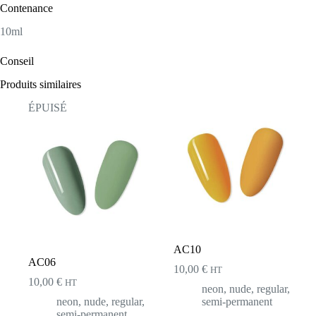
Contenance
10ml
Conseil
Produits similaires
ÉPUISÉ
AC10
AC06
10,00
€
HT
10,00
€
HT
neon
,
nude
,
regular
,
neon
,
nude
,
regular
,
semi-permanent
semi-permanent