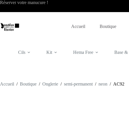
Passer
Réserver votre
manucure
!
au
contenu
Accueil
Boutique
Cils
Kit
Hema Free
Base & f
Accueil
/
Boutique
/
Onglerie
/
semi-permanent
/
neon
/
AC92