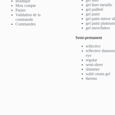
gel liner
Boutique
gel liner metallic
Mon compte
gel pailleté
Panier
gel paint
Validation de la
gel paint mirror si
commande
gel paint platinum
Commandes
gel snowflakes
Semi-permanent
reflective
reflective diamond
eye
regular
semi-sheer
shimmer
solid cream gel
thermo