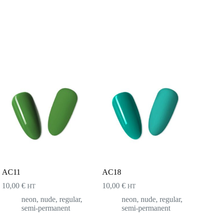
AC11
AC18
10,00
€
10,00
€
HT
HT
neon
,
nude
,
regular
,
neon
,
nude
,
regular
,
semi-permanent
semi-permanent