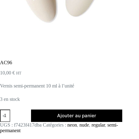
AC96
10,00
€
HT
Vernis semi-permanent 10 ml à l’unité
3 en stock
quantité
Ajouter au panier
de
AC96
UGS :
f7423f417dba
Catégories :
neon
,
nude
,
regular
,
semi-
permanent