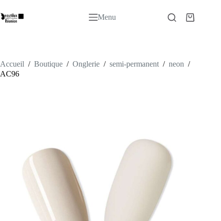
Passer
au
Menu
Panier
contenu
d’achat
Accueil
/
Boutique
/
Onglerie
/
semi-permanent
/
neon
/
AC96