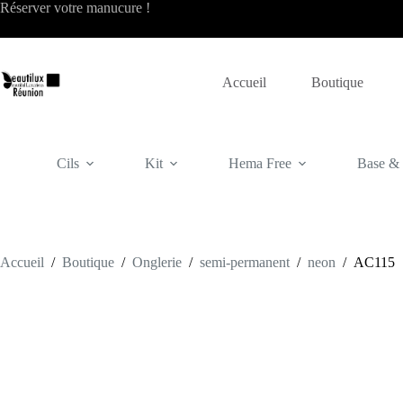
Passer
Réserver votre
manucure
!
au
contenu
Accueil
Boutique
Cils
Kit
Hema Free
Base & f
Accueil
/
Boutique
/
Onglerie
/
semi-permanent
/
neon
/
AC115