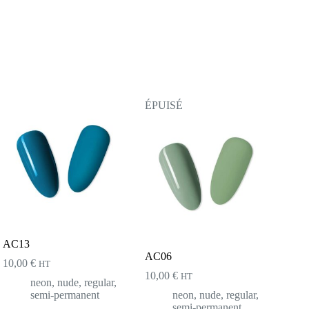
ÉPUISÉ
AC13
AC06
10,00
€
HT
10,00
€
HT
neon
,
nude
,
regular
,
semi-permanent
neon
,
nude
,
regular
,
semi-permanent