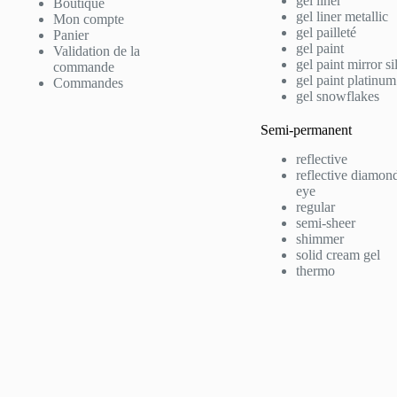
gel liner
Boutique
gel liner metallic
Mon compte
gel pailleté
Panier
gel paint
Validation de la
gel paint mirror si
commande
gel paint platinum
Commandes
gel snowflakes
Semi-permanent
reflective
reflective diamond
eye
regular
semi-sheer
shimmer
solid cream gel
thermo