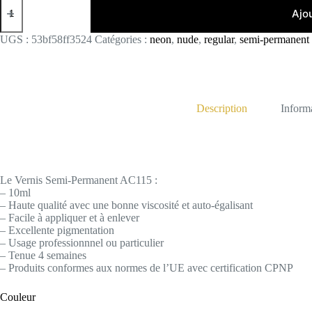
de
Ajo
AC115
UGS :
53bf58ff3524
Catégories :
neon
,
nude
,
regular
,
semi-permanent
Description
Inform
Le Vernis Semi-Permanent AC115 :
– 10ml
– Haute qualité avec une bonne viscosité et auto-égalisant
– Facile à appliquer et à enlever
– Excellente pigmentation
– Usage professionnnel ou particulier
– Tenue 4 semaines
– Produits conformes aux normes de l’UE avec certification CPNP
Couleur