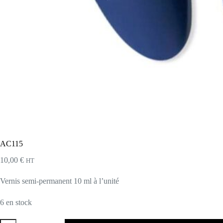
AC115
10,00
€
HT
Vernis semi-permanent 10 ml à l’unité
6 en stock
quantité