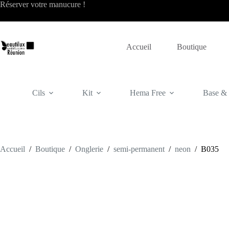
Passer
Réserver votre
manucure
!
au
contenu
Accueil
Boutique
Cils
Kit
Hema Free
Base & f
Accueil
/
Boutique
/
Onglerie
/
semi-permanent
/
neon
/
B035