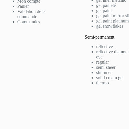
gel liner metallic
Mon compte
gel pailleté
Panier
gel paint
Validation de la
gel paint mirror si
commande
gel paint platinum
Commandes
gel snowflakes
Semi-permanent
reflective
reflective diamond
eye
regular
semi-sheer
shimmer
solid cream gel
thermo