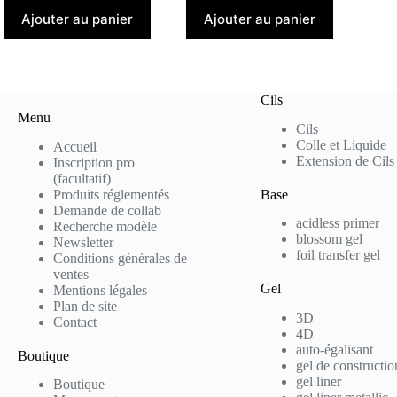
Ajouter au panier
Ajouter au panier
Cils
Menu
Cils
Colle et Liquide
Accueil
Extension de Cils
Inscription pro
(facultatif)
Produits réglementés
Base
Demande de collab
acidless primer
Recherche modèle
blossom gel
Newsletter
foil transfer gel
Conditions générales de
ventes
Gel
Mentions légales
Plan de site
3D
Contact
4D
auto-égalisant
Boutique
gel de constructio
gel liner
Boutique