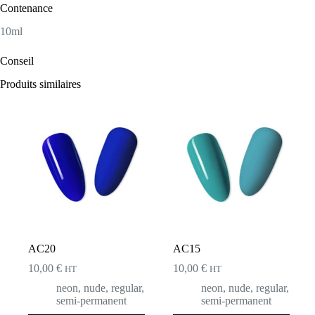
Contenance
10ml
Conseil
Produits similaires
AC20
AC15
10,00
€
10,00
€
HT
HT
neon
,
nude
,
regular
,
neon
,
nude
,
regular
,
semi-permanent
semi-permanent