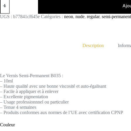
de
Ajo
B035
UGS :
b77841cf645e
Catégories :
neon
,
nude
,
regular
,
semi-permanent
Description
Inform
Le Vernis Semi-Permanent B035 :
– 10ml
– Haute qualité avec une bonne viscosité et auto-égalisant
– Facile à appliquer et à enlever
– Excellente pigmentation
– Usage professionnnel ou particulier
– Tenue 4 semaines
– Produits conformes aux normes de l’UE avec certification CPNP
Couleur