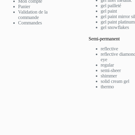
gel liner metallic
Mon compte
gel pailleté
Panier
gel paint
Validation de la
gel paint mirror si
commande
gel paint platinum
Commandes
gel snowflakes
Semi-permanent
reflective
reflective diamond
eye
regular
semi-sheer
shimmer
solid cream gel
thermo