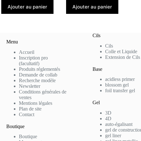
Ajouter au panier
Ajouter au panier
Cils
Menu
Cils
Colle et Liquide
Accueil
Extension de Cils
Inscription pro
(facultatif)
Produits réglementés
Base
Demande de collab
acidless primer
Recherche modèle
blossom gel
Newsletter
foil transfer gel
Conditions générales de
ventes
Gel
Mentions légales
Plan de site
3D
Contact
4D
auto-égalisant
Boutique
gel de constructio
gel liner
Boutique