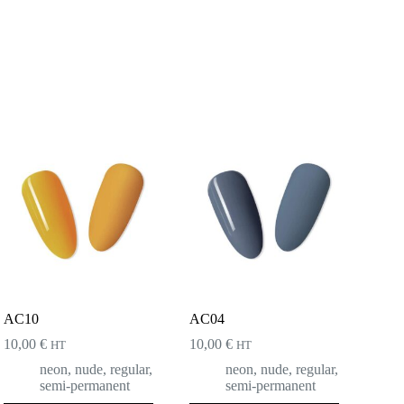
AC10
AC04
10,00
€
10,00
€
HT
HT
neon
,
nude
,
regular
,
neon
,
nude
,
regular
,
semi-permanent
semi-permanent