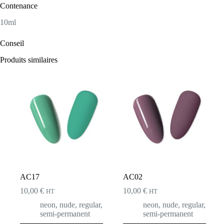
Contenance
10ml
Conseil
Produits similaires
AC17
AC02
10,00
€
10,00
€
HT
HT
neon
,
nude
,
regular
,
neon
,
nude
,
regular
,
semi-permanent
semi-permanent