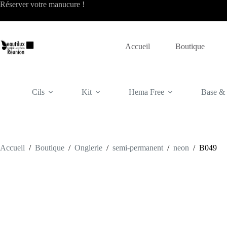
Passer
Réserver votre
manucure
!
au
contenu
Accueil
Boutique
Cils
Kit
Hema Free
Base & f
Accueil
/
Boutique
/
Onglerie
/
semi-permanent
/
neon
/
B049