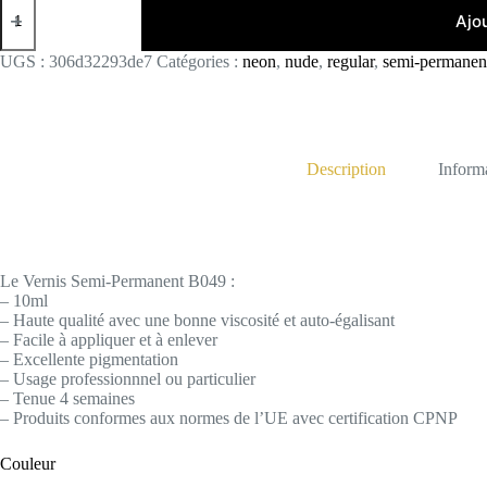
de
Ajo
B049
UGS :
306d32293de7
Catégories :
neon
,
nude
,
regular
,
semi-permanen
Description
Inform
Le Vernis Semi-Permanent B049 :
– 10ml
– Haute qualité avec une bonne viscosité et auto-égalisant
– Facile à appliquer et à enlever
– Excellente pigmentation
– Usage professionnnel ou particulier
– Tenue 4 semaines
– Produits conformes aux normes de l’UE avec certification CPNP
Couleur