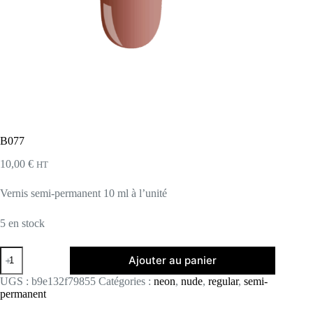
B077
10,00
€
HT
Vernis semi-permanent 10 ml à l’unité
5 en stock
quantité
Ajouter au panier
de
B077
UGS :
b9e132f79855
Catégories :
neon
,
nude
,
regular
,
semi-
permanent