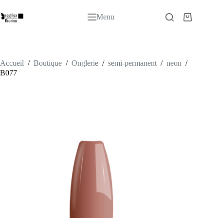
Passer
au
Menu
Panier
contenu
d’achat
Accueil
/
Boutique
/
Onglerie
/
semi-permanent
/
neon
/
B077