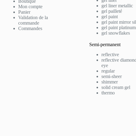
gel liner
Boutique
gel liner metallic
Mon compte
gel pailleté
Panier
gel paint
Validation de la
gel paint mirror si
commande
gel paint platinum
Commandes
gel snowflakes
Semi-permanent
reflective
reflective diamond
eye
regular
semi-sheer
shimmer
solid cream gel
thermo