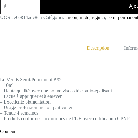
de
Ajo
B092
UGS :
e0e814adc8d5
Catégories :
neon
,
nude
,
regular
,
semi-permanen
Description
Inform
Le Vernis Semi-Permanent B92 :
– 10ml
– Haute qualité avec une bonne viscosité et auto-égalisant
– Facile à appliquer et à enlever
– Excellente pigmentation
– Usage professionnnel ou particulier
– Tenue 4 semaines
– Produits conformes aux normes de l’UE avec certification CPNP
Couleur