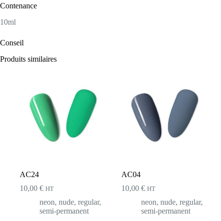
Contenance
10ml
Conseil
Produits similaires
AC24
AC04
10,00
€
10,00
€
HT
HT
neon
,
nude
,
regular
,
neon
,
nude
,
regular
,
semi-permanent
semi-permanent