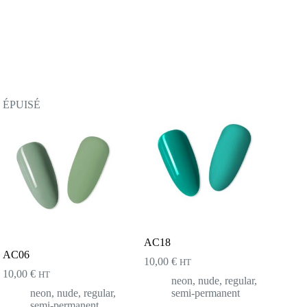
ÉPUISÉ
AC18
AC06
10,00
€
HT
10,00
€
HT
neon
,
nude
,
regular
,
neon
,
nude
,
regular
,
semi-permanent
semi-permanent