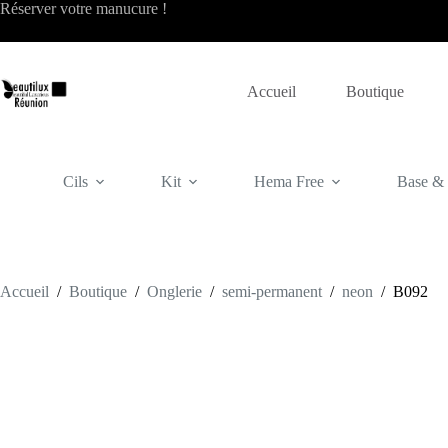
Passer
Réserver votre
manucure
!
au
contenu
Accueil
Boutique
Cils
Kit
Hema Free
Base & f
Accueil
/
Boutique
/
Onglerie
/
semi-permanent
/
neon
/
B092