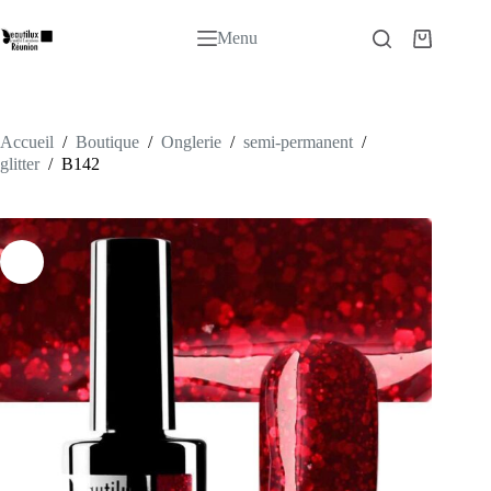
Passer
au
Menu
Panier
contenu
d’achat
Accueil
/
Boutique
/
Onglerie
/
semi-permanent
/
glitter
/
B142