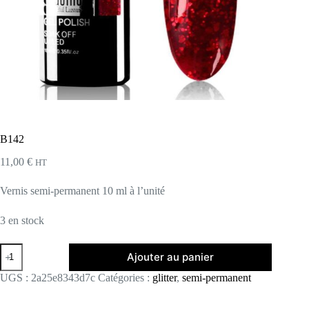
B142
11,00
€
HT
Vernis semi-permanent 10 ml à l’unité
3 en stock
quantité
Ajouter au panier
de
B142
UGS :
2a25e8343d7c
Catégories :
glitter
,
semi-permanent