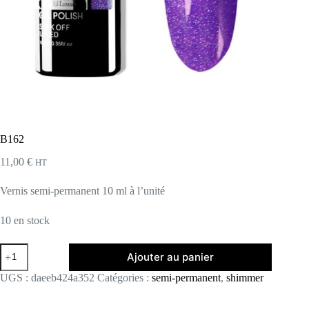
B162
11,00
€
HT
Vernis semi-permanent 10 ml à l’unité
10 en stock
quantité
Ajouter au panier
de
B162
UGS :
daeeb424a352
Catégories :
semi-permanent
,
shimmer