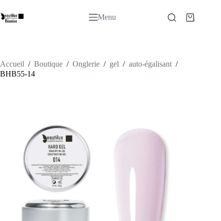
Passer
au
Menu
Panier
contenu
d’achat
Accueil
/
Boutique
/
Onglerie
/
gel
/
auto-égalisant
/
BHB55-14