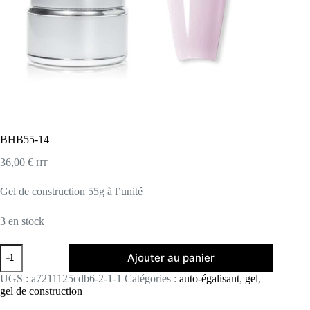
BHB55-14
36,00
€
HT
Gel de construction 55g à l’unité
3 en stock
quantité
Ajouter au panier
de
BHB55-
UGS :
a7211125cdb6-2-1-1
Catégories :
auto-égalisant
,
gel
,
14
gel de construction