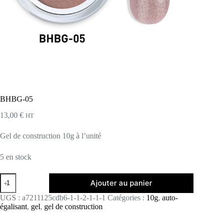
BHBG-05
13,00
€
HT
Gel de construction 10g à l’unité
5 en stock
quantité
Ajouter au panier
de
BHBG-
UGS :
a7211125cdb6-1-1-2-1-1-1
Catégories :
10g
,
auto-
05
égalisant
,
gel
,
gel de construction