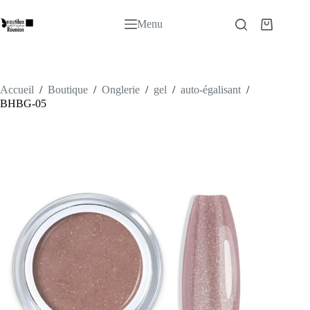
Passer
au
Menu
Panier
contenu
d’achat
Accueil
/
Boutique
/
Onglerie
/
gel
/
auto-égalisant
/
BHBG-05