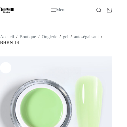
Passer
au
Menu
Panier
contenu
d’achat
Accueil
/
Boutique
/
Onglerie
/
gel
/
auto-égalisant
/
BHBN-14