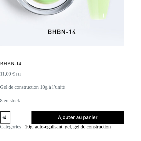
BHBN-14
11,00
€
HT
Gel de construction 10g à l’unité
8 en stock
quantité
Ajouter au panier
de
BHBN-
Catégories :
10g
,
auto-égalisant
,
gel
,
gel de construction
14