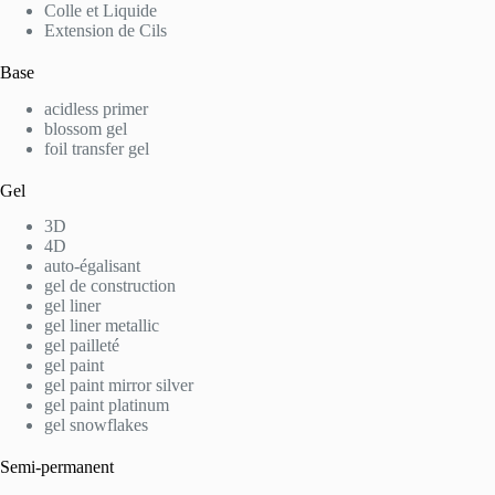
Colle et Liquide
Extension de Cils
Base
acidless primer
blossom gel
foil transfer gel
Gel
3D
4D
auto-égalisant
gel de construction
gel liner
gel liner metallic
gel pailleté
gel paint
gel paint mirror silver
gel paint platinum
gel snowflakes
Semi-permanent