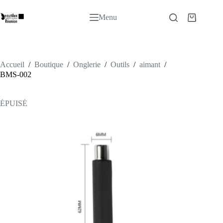
Passer
au
Menu
Panier
contenu
d’achat
Accueil
/
Boutique
/
Onglerie
/
Outils
/
aimant
/
BMS-002
ÉPUISÉ