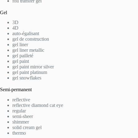
foil transfer gel
Gel
3D
4D
auto-égalisant
gel de construction
gel liner
gel liner metallic
gel pailleté
gel paint
gel paint mirror silver
gel paint platinum
gel snowflakes
Semi-permanent
reflective
reflective diamond cat eye
regular
semi-sheer
shimmer
solid cream gel
thermo