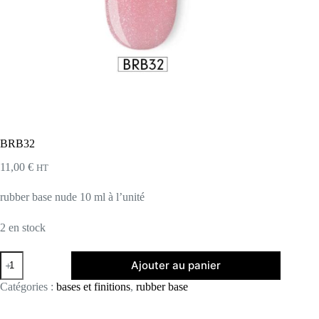
BRB32
11,00
€
HT
rubber base nude 10 ml à l’unité
2 en stock
quantité
Ajouter au panier
de
BRB32
Catégories :
bases et finitions
,
rubber base