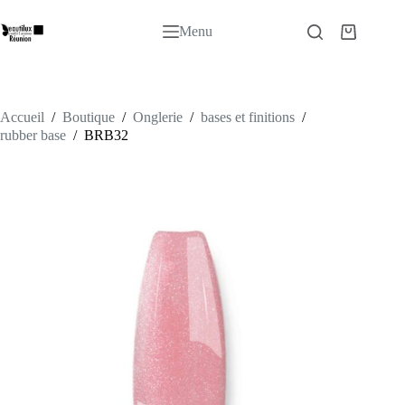
Passer
au
Menu
Panier
contenu
d’achat
Accueil
/
Boutique
/
Onglerie
/
bases et finitions
/
rubber base
/
BRB32