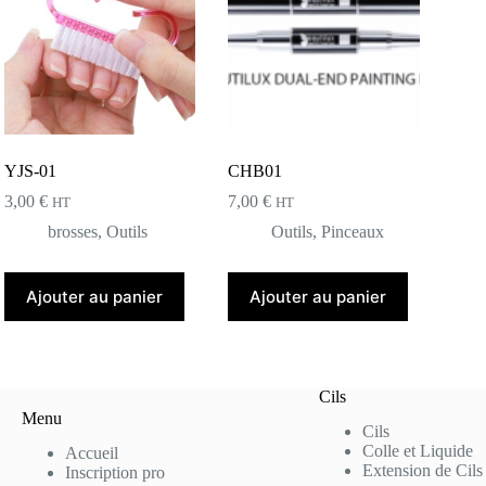
YJS-01
CHB01
3,00
€
7,00
€
HT
HT
brosses
,
Outils
Outils
,
Pinceaux
Ajouter au panier
Ajouter au panier
Cils
Menu
Cils
Colle et Liquide
Accueil
Extension de Cils
Inscription pro