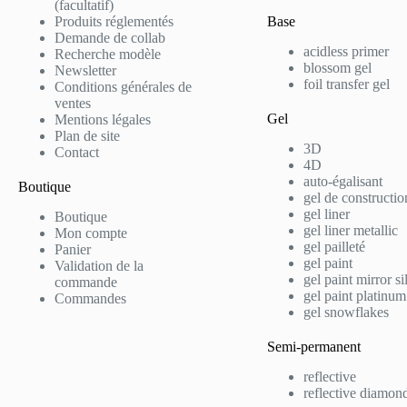
(facultatif)
Produits réglementés
Base
Demande de collab
acidless primer
Recherche modèle
blossom gel
Newsletter
foil transfer gel
Conditions générales de
ventes
Gel
Mentions légales
Plan de site
3D
Contact
4D
auto-égalisant
Boutique
gel de constructio
gel liner
Boutique
gel liner metallic
Mon compte
gel pailleté
Panier
gel paint
Validation de la
gel paint mirror si
commande
gel paint platinum
Commandes
gel snowflakes
Semi-permanent
reflective
reflective diamond