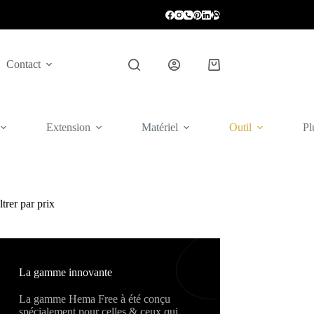
Contact
Panier
d’achat
Extension
Matériel
Outil
Pl
ltrer par prix
La gamme innovante
La gamme Hema Free à été conçu
spécialement pour celles & ceux qui