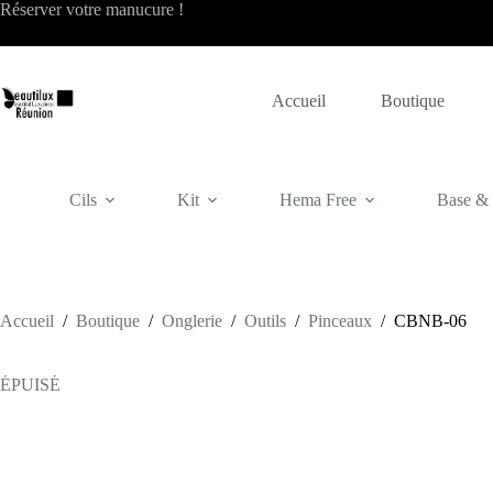
Passer
Réserver votre
manucure
!
au
contenu
Accueil
Boutique
Cils
Kit
Hema Free
Base & f
Accueil
/
Boutique
/
Onglerie
/
Outils
/
Pinceaux
/
CBNB-06
ÉPUISÉ