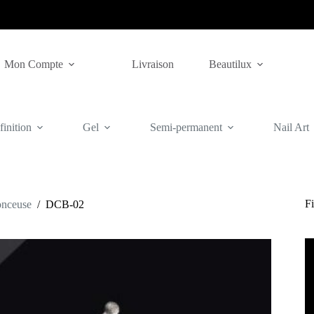
Mon Compte
Livraison
Beautilux
inition
Gel
Semi-permanent
Nail Art
Fi
onceuse
/
DCB-02