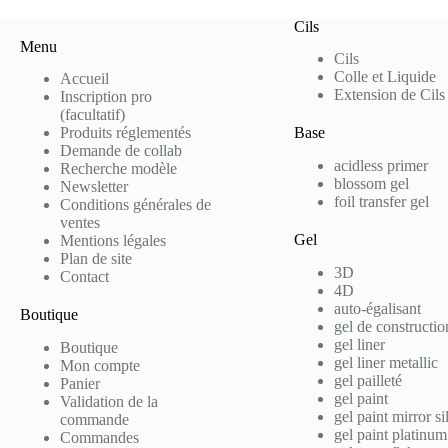
Cils
Menu
Cils
Colle et Liquide
Accueil
Extension de Cils
Inscription pro
(facultatif)
Produits réglementés
Base
Demande de collab
acidless primer
Recherche modèle
blossom gel
Newsletter
foil transfer gel
Conditions générales de
ventes
Gel
Mentions légales
Plan de site
3D
Contact
4D
auto-égalisant
Boutique
gel de constructio
gel liner
Boutique
gel liner metallic
Mon compte
gel pailleté
Panier
gel paint
Validation de la
gel paint mirror si
commande
gel paint platinum
Commandes