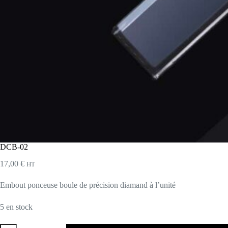
DCB-02
17,00
€
HT
Embout ponceuse boule de précision diamand à l’unité
5 en stock
quantité