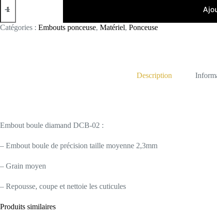
de
Ajo
DCB-
02
Catégories :
Embouts ponceuse
,
Matériel
,
Ponceuse
Description
Inform
Embout boule diamand DCB-02 :
– Embout boule de précision taille moyenne 2,3mm
– Grain moyen
– Repousse, coupe et nettoie les cuticules
Produits similaires