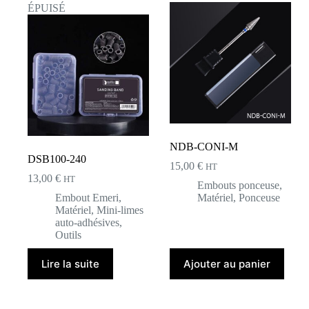
ÉPUISÉ
NDB-CONI-M
DSB100-240
15,00
€
HT
13,00
€
HT
Embouts ponceuse
,
Embout Emeri
,
Matériel
,
Ponceuse
Matériel
,
Mini-limes
auto-adhésives
,
Outils
Lire la suite
Ajouter au panier