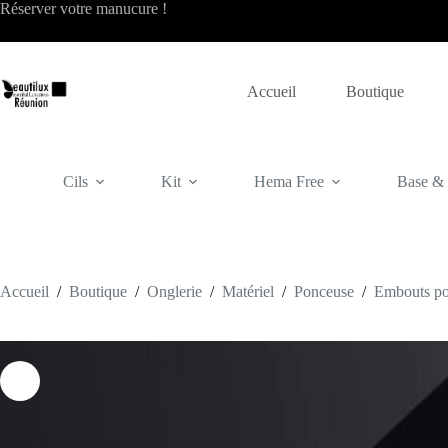
Passer
Réserver votre
manucure
!
au
contenu
Accueil
Boutique
Cils
Kit
Hema Free
Base & f
Accueil
/
Boutique
/
Onglerie
/
Matériel
/
Ponceuse
/
Embouts p