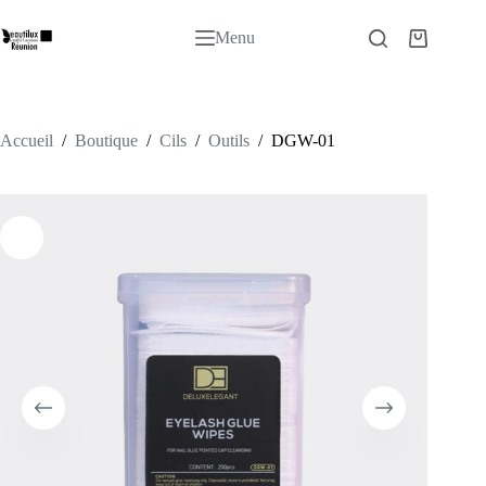
Passer
au
Menu
Panier
contenu
d’achat
Accueil
/
Boutique
/
Cils
/
Outils
/
DGW-01