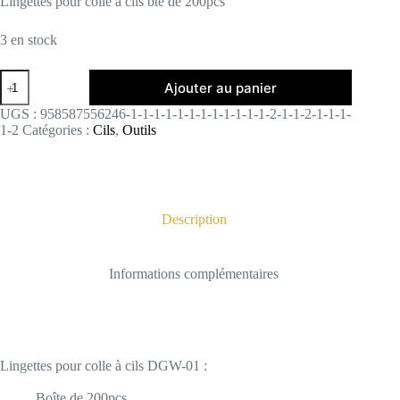
Lingettes pour colle à cils bte de 200pcs
3 en stock
quantité
Ajouter au panier
de
DGW-
UGS :
958587556246-1-1-1-1-1-1-1-1-1-1-1-1-2-1-1-2-1-1-1-
01
1-2
Catégories :
Cils
,
Outils
Description
Informations complémentaires
Lingettes pour colle à cils DGW-01 :
Boîte de 200pcs