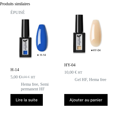
Produits similaires
ÉPUISÉ
HY-04
H-14
10,00
€
HT
5,00
€
8,00
€
HT
Le
Le
Gel HF
,
Hema free
prix
prix
Hema free
,
Semi
initial
actuel
permanent HF
était :
est :
8,00 €.
5,00 €.
Lire la suite
Ajouter au panier