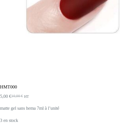
HMT000
5,00
€
10,00
€
HT
Le
Le
prix
prix
matte gel sans hema 7ml à l’unité
initial
actuel
était :
est :
10,00 €.
5,00 €.
3 en stock