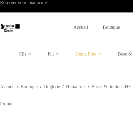
Passer
Réserver votre
manucure
!
au
contenu
Accueil
Boutique
Cils
Kit
Hema Free
Base & f
Accueil
/
Boutique
/
Onglerie
/
Hema free
/
Bases & finitions HF
Promo