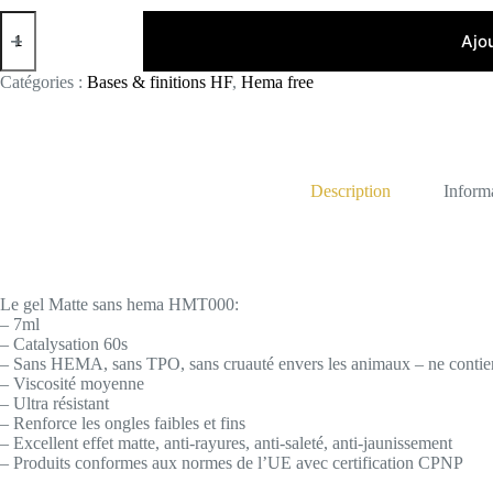
quantité
de
Ajo
HMT000
Catégories :
Bases & finitions HF
,
Hema free
Description
Inform
Le gel Matte sans hema HMT000:
– 7ml
– Catalysation 60s
– Sans HEMA, sans TPO, sans cruauté envers les animaux – ne contient
– Viscosité moyenne
– Ultra résistant
– Renforce les ongles faibles et fins
– Excellent effet matte, anti-rayures, anti-saleté, anti-jaunissement
– Produits conformes aux normes de l’UE avec certification CPNP