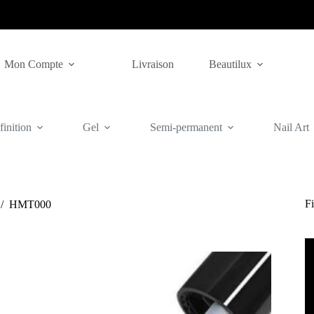
Mon Compte
Livraison
Beautilux
inition
Gel
Semi-permanent
Nail Art
Fi
/
HMT000