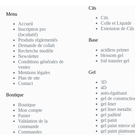
Cils
Menu
Cils
Colle et Liquide
Accueil
Extension de Cils
Inscription pro
(facultatif)
Produits réglementés
Base
Demande de collab
acidless primer
Recherche modèle
blossom gel
Newsletter
foil transfer gel
Conditions générales de
ventes
Gel
Mentions légales
Plan de site
3D
Contact
4D
auto-égalisant
Boutique
gel de constructio
gel liner
Boutique
gel liner metallic
Mon compte
gel pailleté
Panier
gel paint
Validation de la
gel paint mirror si
commande
gel paint platinum
Commandes