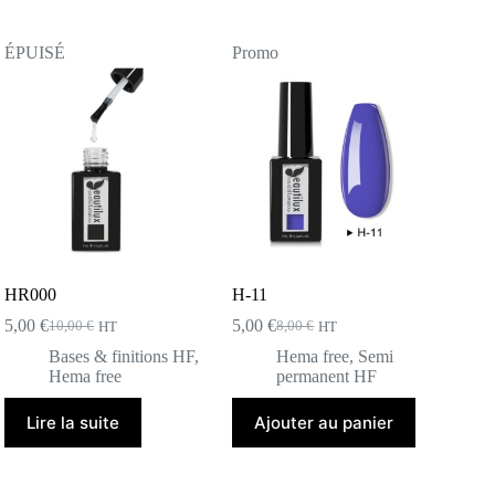
ÉPUISÉ
Promo
HR000
H-11
5,00
€
5,00
€
10,00
€
8,00
€
HT
HT
Le
Le
Le
Le
prix
prix
prix
prix
Bases & finitions HF
,
Hema free
,
Semi
initial
actuel
initial
actuel
Hema free
permanent HF
était :
est :
était :
est :
10,00 €.
5,00 €.
8,00 €.
5,00 €.
Lire la suite
Ajouter au panier