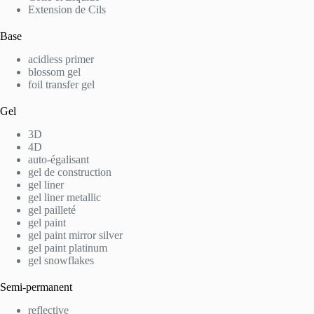
Extension de Cils
Base
acidless primer
blossom gel
foil transfer gel
Gel
3D
4D
auto-égalisant
gel de construction
gel liner
gel liner metallic
gel pailleté
gel paint
gel paint mirror silver
gel paint platinum
gel snowflakes
Semi-permanent
reflective