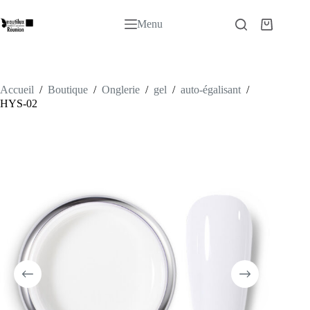
Passer
au
Menu
Panier
contenu
d’achat
Accueil
/
Boutique
/
Onglerie
/
gel
/
auto-égalisant
/
HYS-02