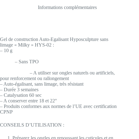
Informations complémentaires
Gel de construction Auto-Egalisant Hyposculpture sans
limage « Milky » HYS-02 :
– 10 g
– Sans TPO
– A utiliser sur ongles naturels ou artificiels,
pour renforcement ou rallongement
– Auto-égalisant, sans limage, très résistant
– Durée 3 semaines
– Catalysation 60 sec
– A conserver entre 18 et 22°
– Produits conformes aux normes de l’UE avec certification
CPNP
CONSEILS D’UTILISATION :
Préparez les ongles en repoussant les cuticules et en