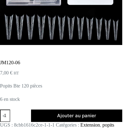
JM120-06
7,00
€
HT
Popits Bte 120 pièces
6 en stock
quantité
Ajouter au panier
de
JM120-
UGS :
8cbb1616c2ce-1-1-1
Catégories :
Extension
,
popits
06