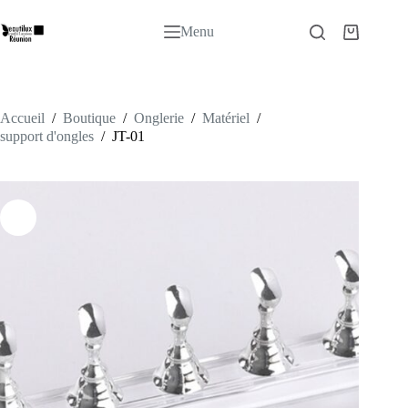
Passer
au
Menu
Panier
contenu
d’achat
Accueil
/
Boutique
/
Onglerie
/
Matériel
/
support d'ongles
/
JT-01