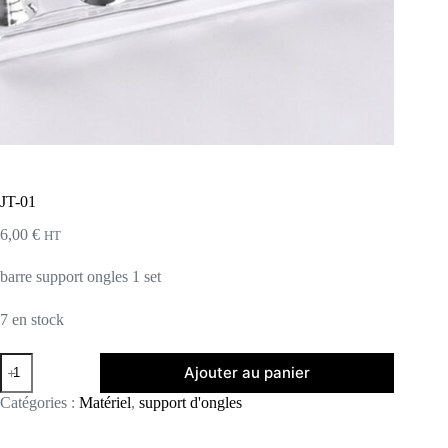
JT-01
6,00
€
HT
barre support ongles 1 set
7 en stock
quantité
Ajouter au panier
de
JT-
Catégories :
Matériel
,
support d'ongles
01