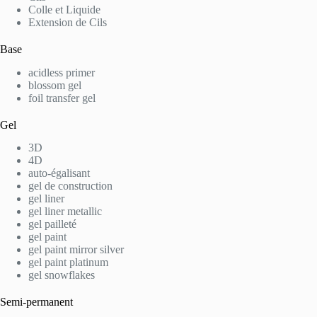
Colle et Liquide
Extension de Cils
Base
acidless primer
blossom gel
foil transfer gel
Gel
3D
4D
auto-égalisant
gel de construction
gel liner
gel liner metallic
gel pailleté
gel paint
gel paint mirror silver
gel paint platinum
gel snowflakes
Semi-permanent