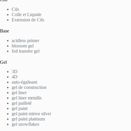
Cils
Colle et Liquide
Extension de Cils
Base
acidless primer
blossom gel
foil transfer gel
Gel
3D
4D
auto-égalisant
gel de construction
gel liner
gel liner metallic
gel pailleté
gel paint
gel paint mirror silver
gel paint platinum
gel snowflakes