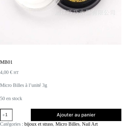
MB01
4,00
€
HT
Micro Billes à l’unité 3g
50 en stock
quantité
Ajouter au panier
de
MB01
Catégories :
bijoux et strass
,
Micro Billes
,
Nail Art