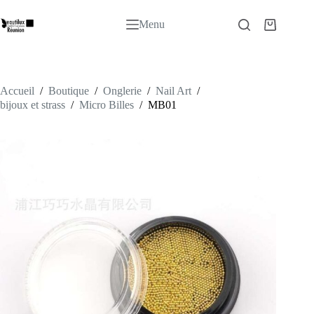
Passer
au
Menu
Panier
contenu
d’achat
Accueil
/
Boutique
/
Onglerie
/
Nail Art
/
bijoux et strass
/
Micro Billes
/
MB01