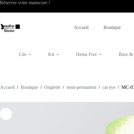
Passer
Réserver votre
manucure
!
au
contenu
Accueil
Boutique
Cils
Kit
Hema Free
Base & f
Accueil
/
Boutique
/
Onglerie
/
semi-permanent
/
cat eye
/
MC-0