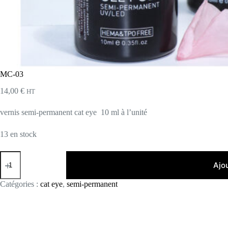
MC-03
14,00
€
HT
vernis semi-permanent cat eye 10 ml à l’unité
13 en stock
quantité
de
Ajo
MC-
03
Catégories :
cat eye
,
semi-permanent