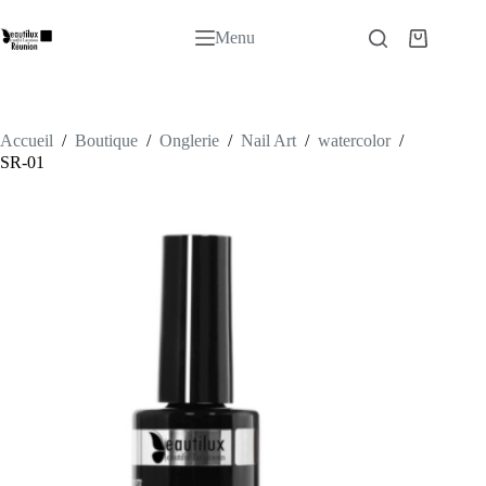
Passer
au
Menu
Panier
contenu
d’achat
Accueil
/
Boutique
/
Onglerie
/
Nail Art
/
watercolor
/
SR-01