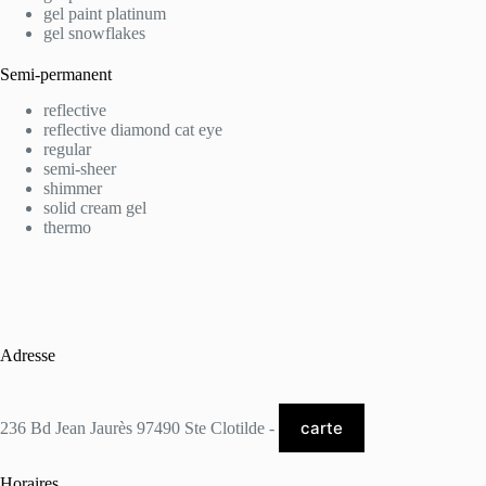
gel paint platinum
gel snowflakes
Semi-permanent
reflective
reflective diamond cat eye
regular
semi-sheer
shimmer
solid cream gel
thermo
Adresse
carte
236 Bd Jean Jaurès 97490 Ste Clotilde -
Horaires