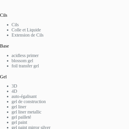
Cils
Cils
Colle et Liquide
Extension de Cils
Base
acidless primer
blossom gel
foil transfer gel
Gel
3D
4D
auto-égalisant
gel de construction
gel liner
gel liner metallic
gel pailleté
gel paint
gel paint mirror silver