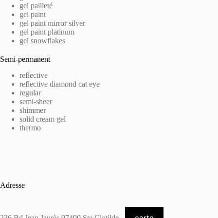
gel pailleté
gel paint
gel paint mirror silver
gel paint platinum
gel snowflakes
Semi-permanent
reflective
reflective diamond cat eye
regular
semi-sheer
shimmer
solid cream gel
thermo
Adresse
carte
236 Bd Jean Jaurès 97490 Ste Clotilde -