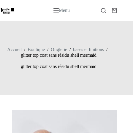
Passer
au
Menu
Panier
contenu
d’achat
Accueil
/
Boutique
/
Onglerie
/
bases et finitions
/
glitter top coat sans résidu shell mermaid
glitter top coat sans résidu shell mermaid