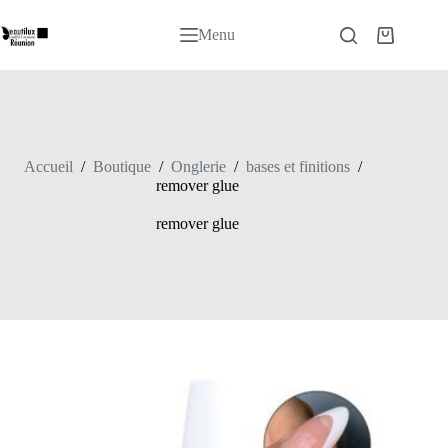
Passer
au
Menu
Panier
contenu
d’achat
Accueil
/
Boutique
/
Onglerie
/
bases et finitions
/
remover glue
remover glue