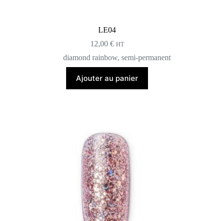
LE04
12,00
€
HT
diamond rainbow
,
semi-permanent
Ajouter au panier