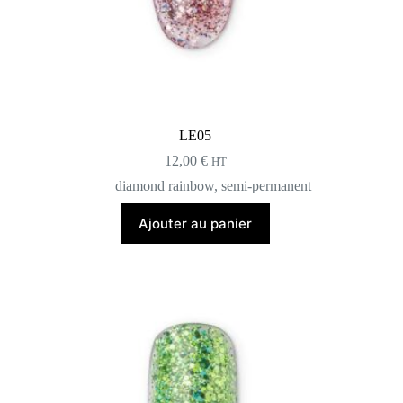
LE05
12,00
€
HT
diamond rainbow
,
semi-permanent
Ajouter au panier