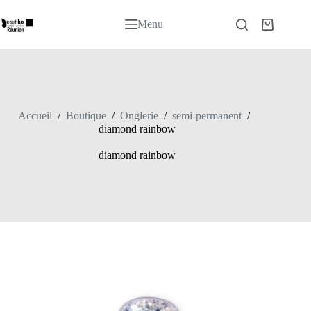
Passer
au
Menu
Panier
contenu
d’achat
Accueil
/
Boutique
/
Onglerie
/
semi-permanent
/
diamond rainbow
diamond rainbow