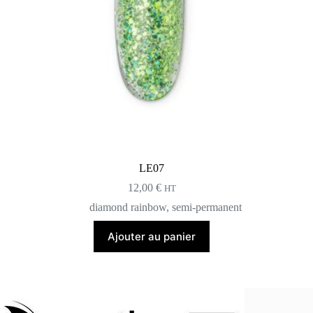
LE07
12,00
€
HT
diamond rainbow
,
semi-permanent
Ajouter au panier