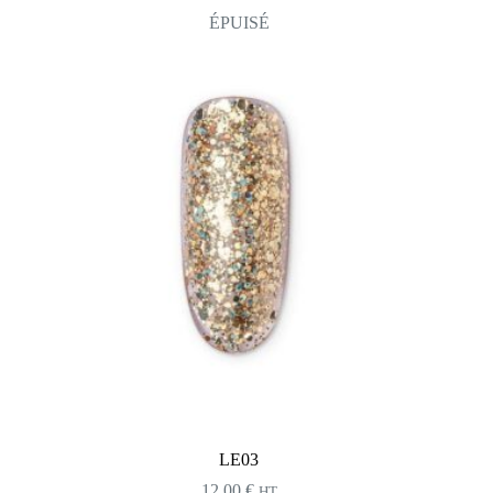
ÉPUISÉ
LE03
12,00
€
HT