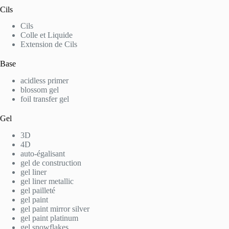
Cils
Cils
Colle et Liquide
Extension de Cils
Base
acidless primer
blossom gel
foil transfer gel
Gel
3D
4D
auto-égalisant
gel de construction
gel liner
gel liner metallic
gel pailleté
gel paint
gel paint mirror silver
gel paint platinum
gel snowflakes