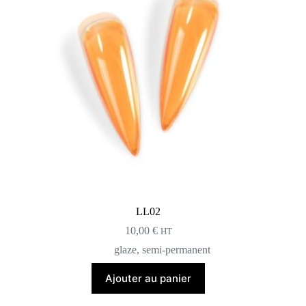
LL02
10,00
€
HT
glaze
,
semi-permanent
Ajouter au panier