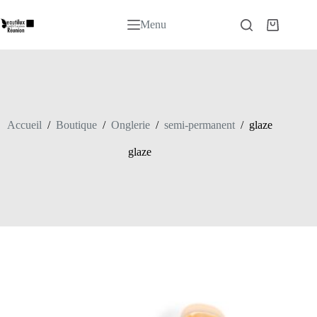
Passer
au
Menu
Panier
contenu
d’achat
Accueil
/
Boutique
/
Onglerie
/
semi-permanent
/
glaze
glaze