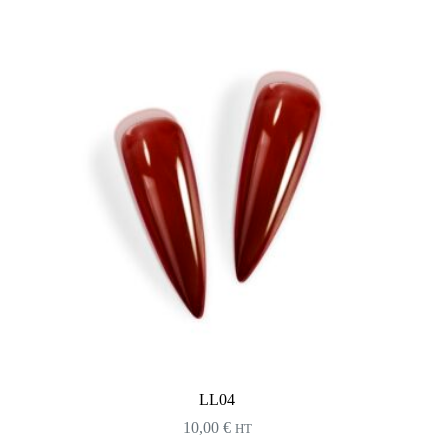
LL04
10,00
€
HT