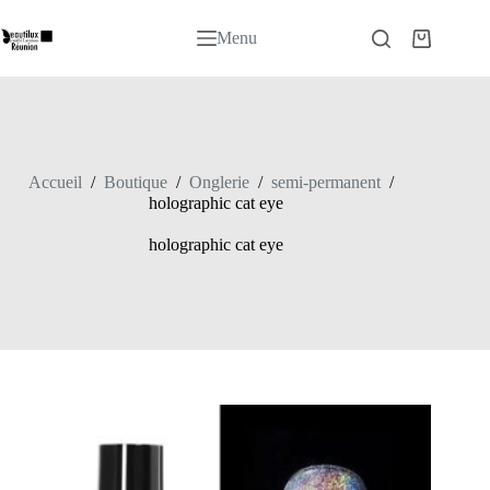
Passer
au
Menu
Panier
contenu
d’achat
Accueil
/
Boutique
/
Onglerie
/
semi-permanent
/
holographic cat eye
holographic cat eye